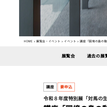
HOME
展覧会・イベント
イベント
講座「国境の島の動
展覧会
過去の展
講座
要申込
令和８年度特別展「対馬の