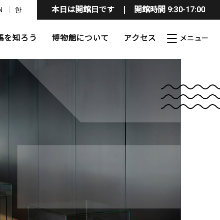
本日は開館日です
開館時間 9:30-17:00
N
한
馬を知ろう
博物館について
アクセス
フリー情報
ト
料
活動
イベント