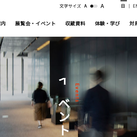
A
文字サイズ
A
日
E
案内
展覧会・イベント
収蔵資料
体験・学び
対
館内マップ
平常展
収集方針
プログラム紹介
活動案内
バリア
イベン
主な資
過去の
沿革
イベント
Events
ル
過去の展覧会
刊行物
過去の