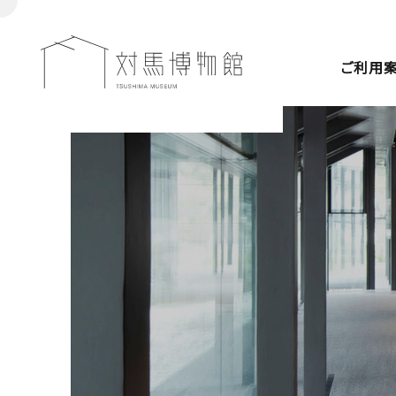
ご利用
来館案内
展覧会
収蔵資料
教育プログラム
ごあいさつ
施設紹介
年間スケジュー
施設概要