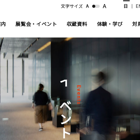
A
文字サイズ
A
日
E
案内
展覧会・イベント
収蔵資料
体験・学び
対
館内マップ
平常展
収集方針
プログラム紹介
活動案内
バリア
イベン
主な資
過去の
沿革
イベント
Events
ル
過去の展覧会
刊行物
過去の