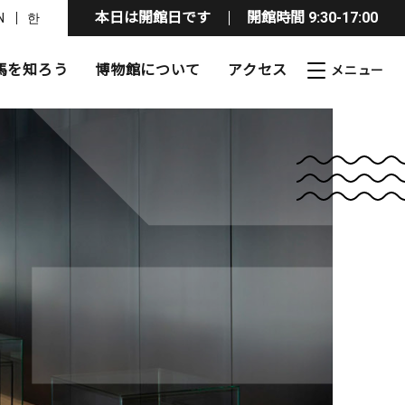
本日は開館日です
開館時間 9:30-17:00
N
한
馬を知ろう
博物館について
アクセス
フリー情報
ト
料
活動
イベント