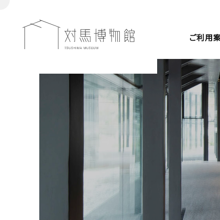
ご利用
来館案内
展覧会
収蔵資料
教育プログラム
ごあいさつ
施設紹介
年間スケジュー
施設概要