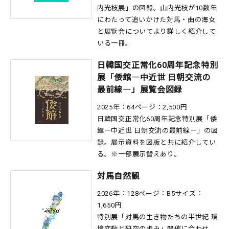
内光枝展」の図録。山内光枝が10数年
にわたって追いかけた対馬・曲の海女
と展覧会についてより詳しく紹介して
いる一冊。
日韓国交正常化60周年記念特別
展「倭館―中近世 日朝交流の
最前線―」展覧会図録
2025年：64ページ：2,500円
日韓国交正常化60周年記念特別展「倭
館―中近世 日朝交流の最前線―」の図
録。展示資料を図版と共に紹介してい
る。※一部展示替えあり。
対馬自然観
2026年：128ページ：B5サイズ：
1,650円
特別展「対馬の生き物たちの半世紀 環
境変動と研究の歩み」開催に合わせ