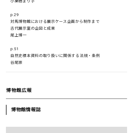
小栗栖まり子
p.29
対馬博物館における展示ケース企画から制作まで
古代展示室の企図と成果
尾上博一
p.51
自然史標本資料の取り扱いに関係する法規・条例
谷尾崇
博物館広報
博物館情報誌