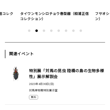
信コレク
タイワンモンシロチョウ春型雌（相浦正信
フサオシ
コレクション）
ン）
関連イベント
特別展「対馬の昆虫 陸橋の島の生物多様
性」展示解説会
2023年4月30日(日)
対馬博物館特別展示室
無料