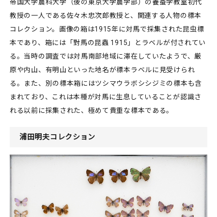
帝国大学農科大学（後の東京大学農学部）の養蚕学教室初代
教授の一人である佐々木忠次郎教授と、関連する人物の標本
コレクション。画像の箱は1915年に対馬で採集された昆虫標
本であり、箱には「對馬の昆蟲 1915」とラベルが付されてい
る。当時の調査では対馬南部地域に滞在していたようで、厳
原や内山、有明山といった地名が標本ラベルに見受けられ
る。また、別の標本箱にはツシマウラボシシジミの標本も含
まれており、これは本種が対馬に生息していることが認識さ
れる以前に採集された、極めて貴重な標本である。
浦田明夫コレクション