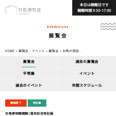
本日は開館日です
開館時間 9:30-17:00
Exhibitions
展覧会
HOME
展覧会・イベント
展覧会
対馬の昆虫...
展覧会
過去の展覧会
平常展
イベント
過去のイベント
年間スケジュール
開催終了
特別展
対馬博物館開館1周年記念特別展