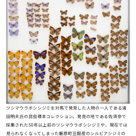
ツシマウラボシシジミを対馬で発見した人物の一人である浦
田明夫氏の昆虫標本コレクション。発見の地である佐須奈で
採集された50年以上前のツシマウラボシシジミや、現在では
見られなくなってしまった厳原町豆酘産のシルビアシジミの